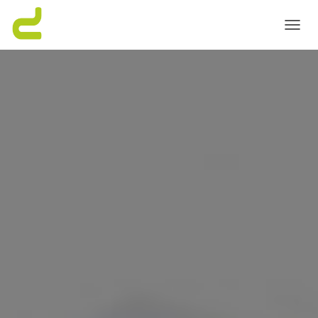
C
A
M
B
I
A
R
M
O
D
O
D
E
N
A
V
E
G
A
C
I